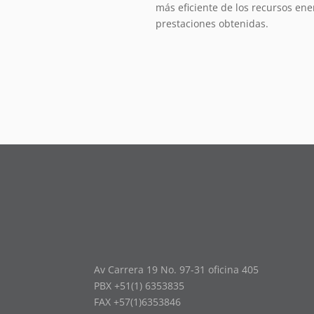
más eficiente de los recursos ener
prestaciones obtenidas.
Av Carrera 19 No. 97-31 oficina 405
PBX +51(1) 6353835
FAX +57(1)6353846