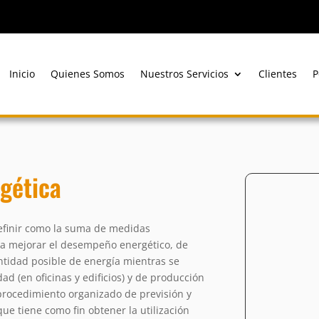
Inicio
Quienes Somos
Nuestros Servicios
Clientes
P
rgética
efinir como la suma de medidas
ara mejorar el desempeño energético, de
ntidad posible de energía mientras se
d (en oficinas y edificios) y de producción
n procedimiento organizado de previsión y
ue tiene como fin obtener la utilización