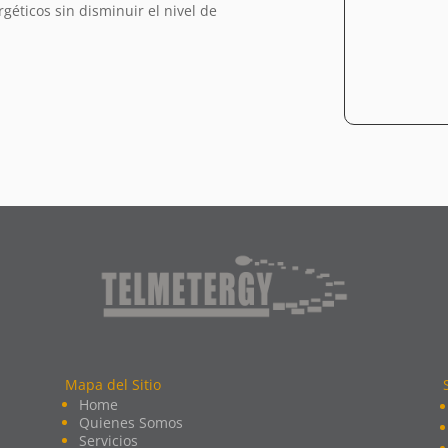
géticos sin disminuir el nivel de
Mapa del Sitio
Home
Quienes Somos
Servicios