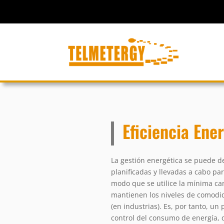
Eficiencia Ene
La gestión energética se puede d
planificadas y llevadas a cabo p
modo que se utilice la mínima ca
mantienen los niveles de comodida
(en industrias). Es, por tanto, u
control del consumo de energía, q