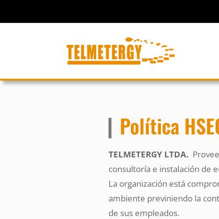
Política HSE
TELMETERGY LTDA.
Provee a
consultoría e instalación de
La organización está comprom
ambiente previniendo la cont
de sus empleados.