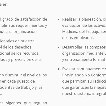
a en:
l grado de satisfacción de
Realizar la planeación, o
plir sus requerimientos y
evaluación de las activi
nuestra organización.
Medicina del Trabajo, te
de los empleados.
ientales de nuestra
ol de los desechos
Desarrollar las compete
ional de los recursos,
organización mediante 
iduos y prevención de la
y entrenamiento formal
Evaluar continuamente el
r y disminuir el nivel de los
Previniendo No Conform
s en cada puesto de
que permitan su reducci
cidentes de trabajo y las
que garanticen la mejora
s.
nuestro sistema integral
es vigentes que regulan