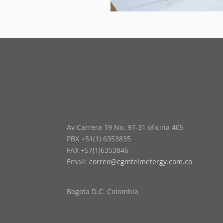
Av Carrera 19 No. 97-31 oficina 405
PBX +51(1) 6353835
FAX +57(1)6353846
Email:
correo@cgmtelmetergy.com.co
Bogota D.C. Colombia