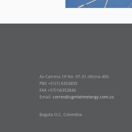
Av Carrera 19 No. 97-31 oficina 405
PBX +51(1) 6353835
FAX +57(1)6353846
Email:
correo@cgmtelmetergy.com.co
Bogota D.C. Colombia