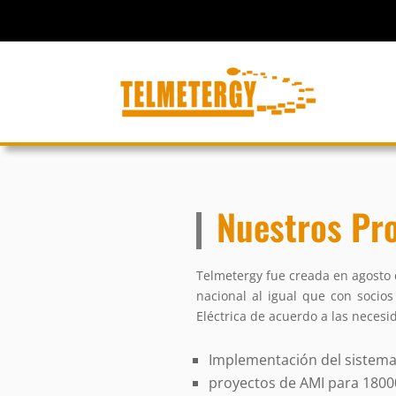
Nuestros Pr
Telmetergy fue creada en agosto 
nacional al igual que con socio
Eléctrica de acuerdo a las neces
Implementación del sistema
proyectos de AMI para 1800