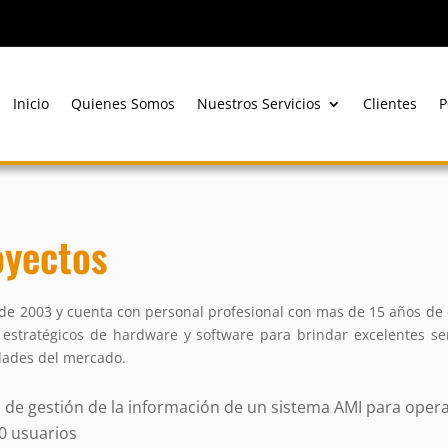
Inicio
Quienes Somos
Nuestros Servicios
Clientes
P
oyectos
de 2003 y cuenta con personal profesional con mas de 15 años de 
s estratégicos de hardware y software para brindar excelentes se
idades del mercado.
 de gestión de la información de un sistema AMI para oper
0 usuarios